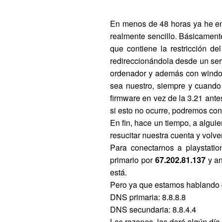
En menos de 48 horas ya he enc
realmente sencillo. Básicament
que contiene la restricción d
redireccionándola desde un ser
ordenador y además con window
sea nuestro, siempre y cuando e
firmware en vez de la 3.21 antes
si esto no ocurre, podremos cone
En fin, hace un tiempo, a algui
resucitar nuestra cuenta y volver 
Para conectarnos a playstati
primario por
67.202.81.137
y an
está.
Pero ya que estamos hablando 
DNS primaria: 8.8.8.8
DNS secundaria: 8.8.4.4
Las razones, las daré algún día 