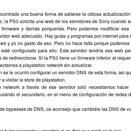
ontrado una buena forma de saltarse la odiosa actualización
e, la PS3 solicita una web de los servidores de Sony cuando se
el firmware y demás porquerías. Pero podemos modificar esa r
vidor web adecuado. Hay guías y programas por internet para 
s y yo no gasto de eso. Pero no hace falta porque podemos u
sté configurado para ello. Este servidor tendría esa web pero
 de redireccionar. Si la PS3 tiene un firmware inferior al requer
ctarnos a playstation network sin actualizar.
en se le ocurrió configurar un servidor DNS de esta forma, así 
a visitar la store de playstation.
on network a través de ese servidor solo necesitamos hac
ulando el secundario, en el menú de configuración de redes de 
de bypasses de DNS, os aconsejo que cambiéis las DNS de vu
si fuera necesario y creedme si os digo que ojalá no lo sea...