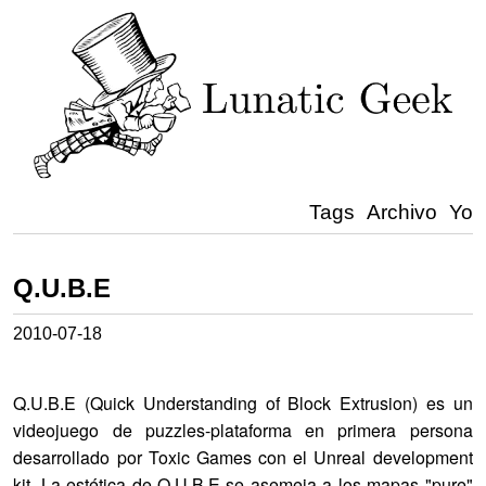
Tags
Archivo
Yo
Q.U.B.E
2010-07-18
Q.U.B.E (
Quick Understanding of Block Extrusion
) es un
videojuego de puzzles-plataforma en primera persona
desarrollado por Toxic Games con el Unreal development
kit. La estética de Q.U.B.E se asemeja a los mapas "pure"