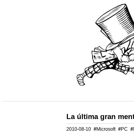
La última gran ment
2010-08-10
#
Microsoft
#
PC
#