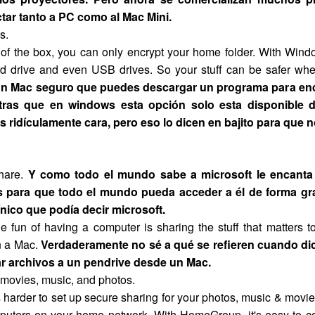
ar tanto a PC como al Mac Mini.
s.
of the box, you can only encrypt your home folder. With Wind
rd drive and even USB drives. So your stuff can be safer wh
n Mac seguro que puedes descargar un programa para encr
ntras que en windows esta opción solo esta disponible d
s ridículamente cara, pero eso lo dicen en bajito para que 
share.
Y como todo el mundo sabe a microsoft le encanta c
para que todo el mundo pueda acceder a él de forma grat
ínico que podía decir microsoft.
the fun of having a computer is sharing the stuff that matters t
n a Mac.
Verdaderamente no sé a qué se refieren cuando di
r archivos a un pendrive desde un Mac.
 movies, music, and photos.
's harder to set up secure sharing for your photos, music & movi
puters on your home network. With HomeGroup, it's easy to co