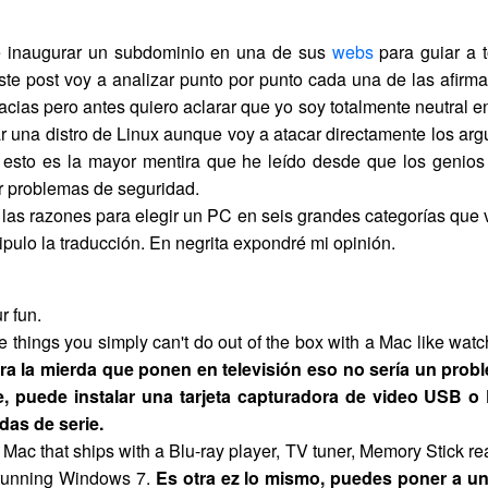
e inaugurar un subdominio en una de sus
webs
para guiar a 
e post voy a analizar punto por punto cada una de las afirma
acias pero antes quiero aclarar que yo soy totalmente neutral 
r una distro de Linux aunque voy a atacar directamente los arg
 esto es la mayor mentira que he leído desde que los genios 
or problemas de seguridad.
las razones para elegir un PC en seis grandes categorías que v
ulo la traducción. En negrita expondré mi opinión.
r fun.
 things you simply can't do out of the box with a Mac like wat
ra la mierda que ponen en televisión eso no sería un probl
e, puede instalar una tarjeta capturadora de video USB o 
das de serie.
 Mac that ships with a Blu-ray player, TV tuner, Memory Stick rea
running Windows 7.
Es otra ez lo mismo, puedes poner a u