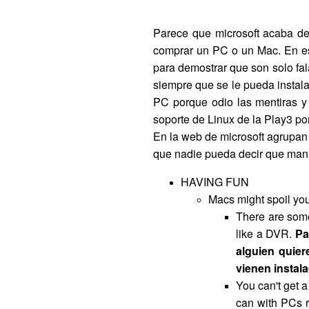
Parece que microsoft acaba d
comprar un PC o un Mac. En est
para demostrar que son solo fal
siempre que se le pueda instala
PC porque odio las mentiras y
soporte de Linux de la Play3 p
En la web de microsoft agrupan 
que nadie pueda decir que manip
HAVING FUN
Macs might spoil you
There are some
like a DVR.
Pa
alguien quier
vienen instala
You can't get a
can with PCs 