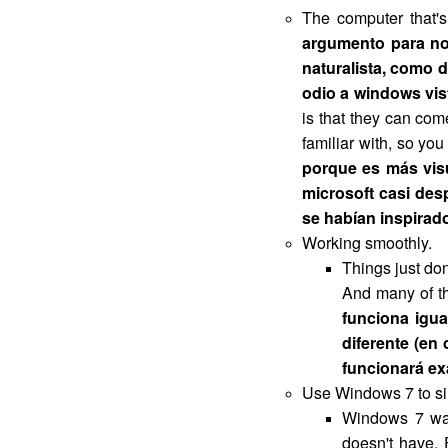
The computer that's
argumento para no
naturalista, como d
odio a windows vis
is that they can co
familiar with, so yo
porque es más visu
microsoft casi des
se habían inspirado
Working smoothly.
Things just do
And many of th
funciona igua
diferente (en
funcionará ex
Use Windows 7 to sim
Windows 7 was
doesn't have.