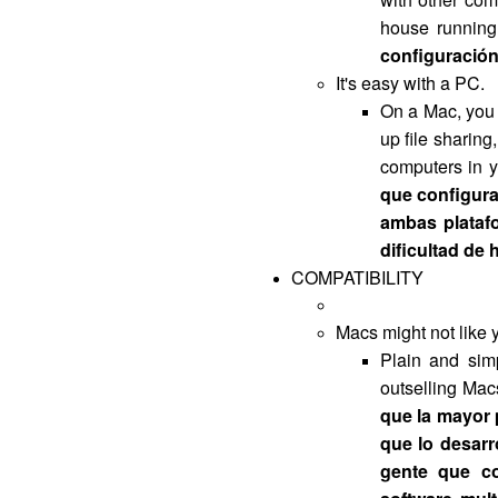
house runnin
configuración
It's easy with a PC.
On a Mac, you 
up file sharing
computers in 
que configura
ambas platafo
dificultad de 
COMPATIBILITY
Macs might not like 
Plain and simp
outselling Mac
que la mayor 
que lo desarr
gente que co