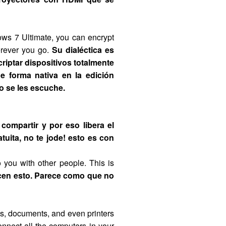
ows 7 Ultimate, you can encrypt
erever you go.
Su dialéctica es
iptar dispositivos totalmente
e forma nativa en la edición
no se les escuche.
ompartir y por eso libera el
uita, no te jode! esto es con
o you with other people. This is
cen esto. Parece como que no
es, documents, and even printers
nnect all the computers in your