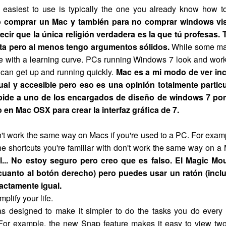
 easiest to use is typically the one you already know how 
 comprar un Mac y también para no comprar windows vist
ecir que la única religión verdadera es la que tú profesas. 
ta pero al menos tengo argumentos sólidos.
While some may
me with a learning curve. PCs running Windows 7 look and work
u can get up and running quickly.
Mac es a mi modo de ver inc
al y accesible pero eso es una opinión totalmente partic
pide a uno de los encargados de diseño de windows 7 por
 en Mac OSX para crear la interfaz gráfica de 7.
n't work the same way on Macs if you're used to a PC. For examp
e shortcuts you're familiar with don't work the same way on a
l... No estoy seguro pero creo que es falso. El Magic M
 cuanto al botón derecho) pero puedes usar un ratón (incl
actamente igual.
plify your life.
 designed to make it simpler to do the tasks you do every d
 For example, the new Snap feature makes it easy to view tw