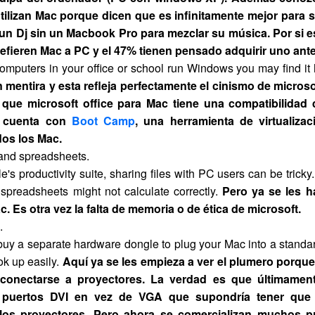
tilizan Mac porque dicen que es infinitamente mejor para s
 un Dj sin un Macbook Pro para mezclar su música. Por si es
refieren Mac a PC y el 47% tienen pensado adquirir uno ant
 computers in your office or school run Windows you may find it 
n mentira y esta refleja perfectamente el cinismo de microso
 que microsoft office para Mac tiene una compatibilidad
 cuenta con
Boot Camp
, una herramienta de virtualiza
dos los Mac.
and spreadsheets.
e's productivity suite, sharing files with PC users can be tric
 spreadsheets might not calculate correctly.
Pero ya se les h
c. Es otra vez la falta de memoria o de ética de microsoft.
.
 buy a separate hardware dongle to plug your Mac into a stand
k up easily.
Aquí ya se les empieza a ver el plumero porque
onectarse a proyectores. La verdad es que últimament
n puertos DVI en vez de VGA que supondría tener que
 los proyectores. Pero ahora se comercializan muchos 