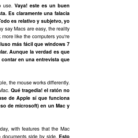
to use.
Vaya! este es un buen
a. Es claramente una falacia
Todo es relativo y subjetvo, yo
 say Macs are easy, the reality
 more like the computers you're
luso más fácil que windows 7
ular. Aunque la verdad es que
 contar en una entrevista que
le, the mouse works differently.
 Mac.
Qué tragedia! el ratón no
ouse de Apple sí que funciona
uso de microsoft) en un Mac y
ay, with features that the Mac
o documents side by side.
Esto