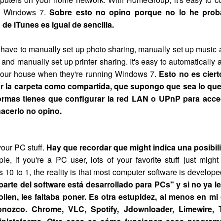
g Windows 7.
Sobre esto no opino porque no lo he prob
 de iTunes
es igual de sencilla.
have to manually set up photo sharing, manually set up music 
, and manually set up printer sharing. It's easy to automatically
your house when they're running Windows 7.
Esto no es cier
r la carpeta como compartida, que supongo que sea lo que
rmas tienes que configurar la red LAN o UPnP para acced
hacerlo no opino.
your PC stuff.
Hay que recordar que might indica una posibi
le, if you're a PC user, lots of your favorite stuff just mi
s 10 to 1, the reality is that most computer software is develop
parte del software está desarrollado para PCs" y si no ya
ollen, les faltaba poner. Es otra estupidez, al menos en mi
nozco. Chrome, VLC, Spotify, Jdownloader, Limewire, 