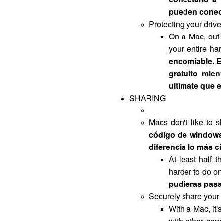
pueden conect
Protecting your drive
On a Mac, out 
your entire ha
encomiable. E
gratuito mie
ultimate que e
SHARING
Macs don't like to 
código de windows 
diferencia lo más c
At least half 
harder to do o
pudieras pasa
Securely share your
With a Mac, it
with other com