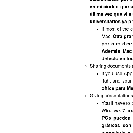
en mi ciudad que u
última vez que vi a
universitarios ya p
If most of the
Mac.
Otra gra
por otro dice
Además Mac
defecto en to
Sharing documents 
If you use Appl
right and your
office para Ma
Giving presentations
You'll have to
Windows 7 hoo
PCs pueden c
gráficas co
conectarlo a