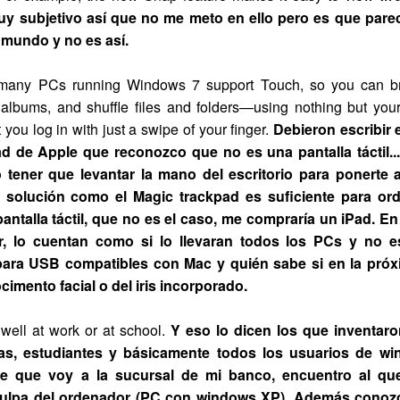
y subjetivo así que no me meto en ello pero es que pare
l mundo y no es así.
many PCs running Windows 7 support Touch, so you can br
albums, and shuffle files and folders—using nothing but your 
 you log in with just a swipe of your finger.
Debieron escribir 
d de Apple que reconozco que no es una pantalla táctil..
tener que levantar la mano del escritorio para ponerte a
 solución como el Magic trackpad es suficiente para or
antalla táctil, que no es el caso, me compraría un iPad. En
ar, lo cuentan como si lo llevaran todos los PCs y no e
 para USB compatibles con Mac y quién sabe si en la pr
cimento facial o del iris incorporado.
well at work or at school.
Y eso lo dicen los que inventar
stas, estudiantes y básicamente todos los usuarios de 
e que voy a la sucursal de mi banco, encuentro al que
ulpa del ordenador (PC con windows XP). Además conozc