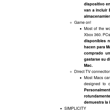
dispositivo e
van a incluir
almacenamient
Game on!
Most of the w
Xbox 360. PCs 
disponibles n
hacen para M
comprado un
gastarse su d
Mac.
Direct TV connection
Most Macs can
designed to 
Personalment
rotundamente
demuestra la i
SIMPLICITY