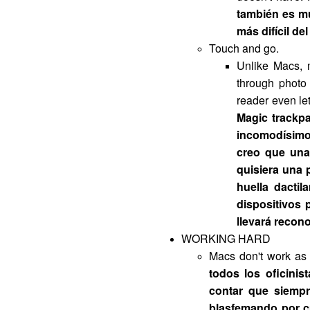
también es mu
más difícil de
Touch and go.
Unlike Macs, 
through photo 
reader even let
Magic trackpa
incomodísimo 
creo que una
quisiera una p
huella dactil
dispositivos
llevará recono
WORKING HARD
Macs don't work as 
todos los oficini
contar que siempr
blasfemando por c