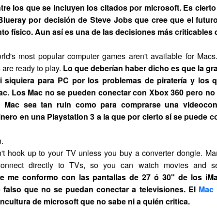
ntre los que se incluyen los citados por microsoft. Es ciert
 Blueray por decisión de Steve Jobs que cree que el futuro
o físico. Aun así es una de las decisiones más criticables 
orld's most popular computer games aren't available for Macs
are ready to play.
Lo que deberían haber dicho es que la gr
i siquiera para PC por los problemas de piratería y los
ac. Los Mac no se pueden conectar con Xbox 360 pero no 
 Mac sea tan ruin como para comprarse una videocon
inero en una Playstation 3 a la que por cierto sí se puede
.
't hook up to your TV unless you buy a converter dongle. M
connect directly to TVs, so you can watch movies and s
e me conformo con las pantallas de 27 ó 30" de los iM
 falso que no se puedan conectar a televisiones. El
Mac 
ncultura de microsoft que no sabe ni a quién critica.