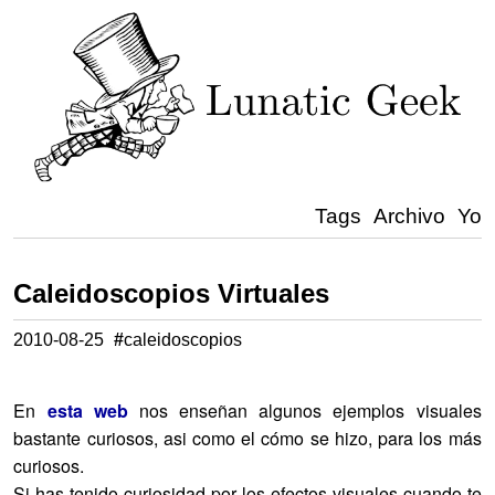
Tags
Archivo
Yo
Caleidoscopios Virtuales
2010-08-25
#
caleidoscopios
En
esta web
nos enseñan algunos ejemplos visuales
bastante curiosos, asi como el cómo se hizo, para los más
curiosos.
Si has tenido curiosidad por los efectos visuales cuando te