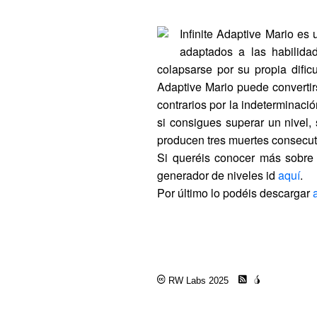
I
nfinite Adaptive Mario es 
adaptados a las habilida
colapsarse por su propia dific
Adaptive Mario puede convertir
contrarios por la indeterminaci
si consigues superar un nivel,
producen tres muertes consecuti
Si queréis conocer más sobre 
generador de niveles id
aquí
.
Por último lo podéis descargar
RW Labs 2025