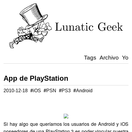
Tags
Archivo
Yo
App de PlayStation
2010-12-18
#
iOS
#
PSN
#
PS3
#
Android
Si hay algo que queríamos los usuarios de Android y iOS
poseedores de una PlayStation 3 es poder vincular nuestra