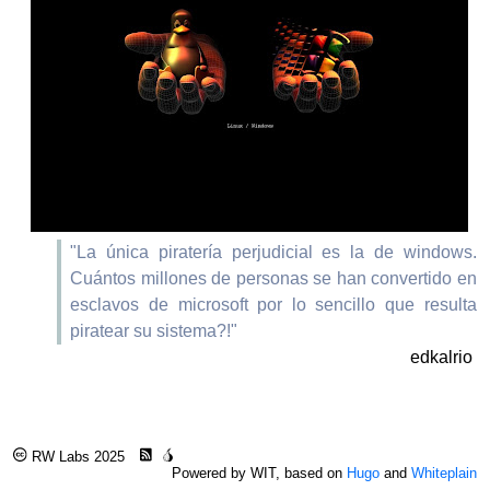
"La única piratería perjudicial es la de windows.
Cuántos millones de personas se han convertido en
esclavos de microsoft por lo sencillo que resulta
piratear su sistema?!"
edkalrio
RW Labs 2025
Powered by WIT, based on
Hugo
and
Whiteplain