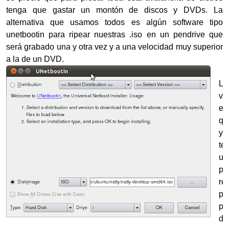
tenga que gastar un montón de discos y DVDs. La
alternativa que usamos todos es algún software tipo
unetbootin para ripear nuestras .iso en un pendrive que
será grabado una y otra vez y a una velocidad muy superior
a la de un DVD.
La
ve
es
qu
yo
te
un
pe
re
pa
pr
di