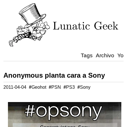
Tags
Archivo
Yo
Anonymous planta cara a Sony
2011-04-04
#
Geohot
#
PSN
#
PS3
#
Sony