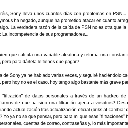
éis, Sony lleva unos cuantos días con problemas en PSN... 
ymous ha negado, aunque ha prometido atacar en cuanto arregl
 algo. La verdadera razón de la caída de PSN no es otra que la
: La incompetencia de sus programadores...
n que calcula una variable aleatoria y retorna una constante
 pero para dártela le tienes que pagar?
a de Sony ya he hablado varias veces, y seguiré haciéndolo ca
 pero hoy no es el caso, hoy tengo algo bastante más grave par
 "filtración" de datos personales a través de un hackeo de
iarnos de que ha sido una filtración ajena a vosotros? Des
iando actualización tras actualización oficial (briks al cambiar d
 Yo ya no se que pensar, pero para mi que esas "filtraciones" h
ersonales, cuentas de correo, contraseñas y, lo más importante, 