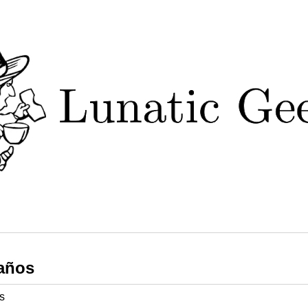
años
s