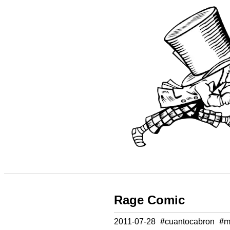
Rage Comic
2011-07-28
#
cuantocabron
#
m