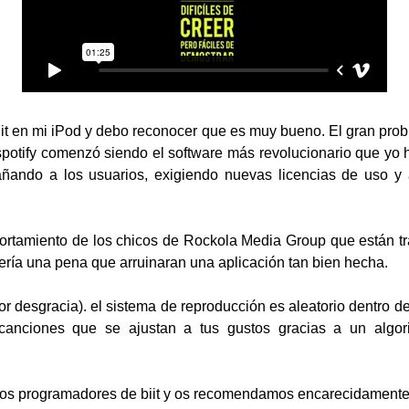
t en mi iPod y debo reconocer que es muy bueno. El gran probl
otify comenzó siendo el software más revolucionario que yo h
ando a los usuarios, exigiendo nuevas licencias de uso y
rtamiento de los chicos de Rockola Media Group que están tras
ería una pena que arruinaran una aplicación tan bien hecha.
 por desgracia). el sistema de reproducción es aleatorio dentro d
nciones que se ajustan a tus gustos gracias a un algori
os programadores de biit y os recomendamos encarecidamente 