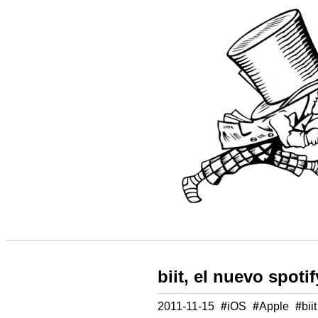
biit, el nuevo spotif
2011-11-15
#
iOS
#
Apple
#
biit