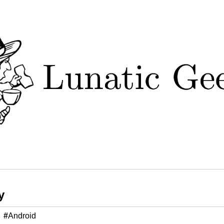
y
#
Android