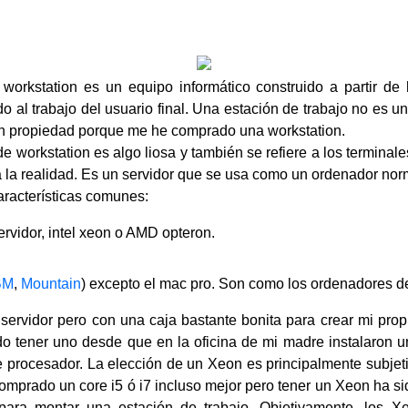
orkstation es un equipo informático construido a partir de
do al trabajo del usuario final. Una estación de trabajo no es 
on propiedad porque me he comprado una workstation.
de workstation es algo liosa y también se refiere a los termina
a la realidad. Es un servidor que se usa como un ordenador nor
características comunes:
rvidor, intel xeon o AMD opteron.
BM
,
Mountain
) excepto el mac pro. Son como los ordenadores de
servidor pero con una caja bastante bonita para crear mi propi
 tener uno desde que en la oficina de mi madre instalaron un
e procesador. La elección de un Xeon es principalmente subjeti
omprado un core i5 ó i7 incluso mejor pero tener un Xeon ha si
 para montar una estación de trabajo. Objetivamente, los Xe