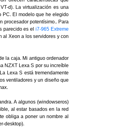
T-d). La virtualización es una
uo PC. El modelo que he elegido
un procesador potentísimo.. Para
s parecido es el
i7-965 Extreme
n al Xeon a los servidores y con
e la caja. Mi antiguo ordenador
na NZXT Lexa S por su increíble
. La Lexa S está tremendamente
los ventiladores y un diseño que
max.
xandra. A algunos (windowseros)
ble, al estar basados en la red
te obliga a poner un nombre al
er-desktop).