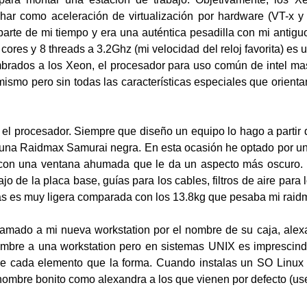
ar como aceleración de virtualización por hardware (VT-x y V
 parte de mi tiempo y era una auténtica pesadilla con mi antig
cores y 8 threads a 3.2Ghz (mi velocidad del reloj favorita) es 
mbrados a los Xeon, el procesador para uso común de intel ma
smo pero sin todas las características especiales que orienta
el procesador. Siempre que diseño un equipo lo hago a partir d
 una Raidmax Samurai negra. En esta ocasión he optado por u
, con una ventana ahumada que le da un aspecto más oscuro
o de la placa base, guías para los cables, filtros de aire para 
más es muy ligera comparada con los 13.8kg que pesaba mi raid
lamado a mi nueva workstation por el nombre de su caja, ale
mbre a una workstation pero en sistemas UNIX es imprescindi
de cada elemento que la forma. Cuando instalas un SO Linux 
nombre bonito como alexandra a los que vienen por defecto (us