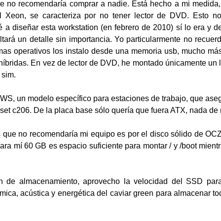
ue no recomendaría comprar a nadie. Está hecho a mi medida
 Xeon, se caracteriza por no tener lector de DVD. Esto no
a diseñar esta workstation (en febrero de 2010) sí lo era y 
ltará un detalle sin importancia. Yo particularmente no recue
temas operativos los instalo desde una memoria usb, mucho m
 híbridas. En vez de lector de DVD, he montado únicamente un l
 sim.
S, un modelo específico para estaciones de trabajo, que aseg
pset c206. De la placa base sólo quería que fuera ATX, nada de
s que no recomendaría mi equipo es por el disco sólido de OC
ara mí 60 GB es espacio suficiente para montar / y /boot mient
ón de almacenamiento, aprovecho la velocidad del SSD para 
érmica, acústica y energética del caviar green para almacenar t