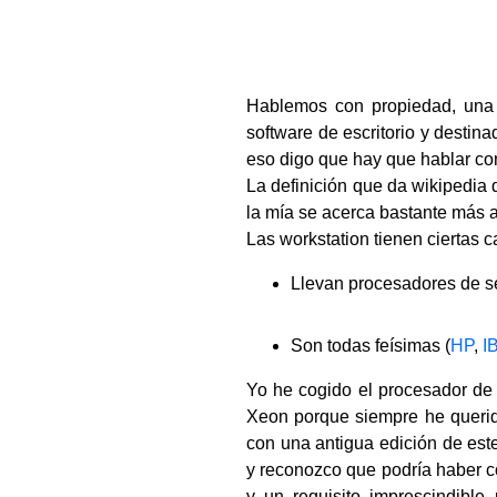
Hablemos con propiedad, una w
software de escritorio y destina
eso digo que hay que hablar c
La definición que da wikipedia 
la mía se acerca bastante más 
Las workstation tienen ciertas 
Llevan procesadores de se
Son todas feísimas (
HP
,
I
Yo he cogido el procesador de 
Xeon porque siempre he querido
con una antigua edición de est
y reconozco que podría haber c
y un requisito imprescindible