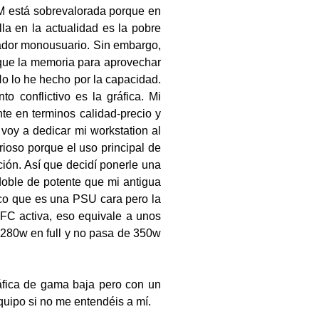
M está sobrevalorada porque en
lla en la actualidad es la pobre
ador monousuario. Sin embargo,
rque la memoria para aprovechar
No lo he hecho por la capacidad.
 conflictivo es la gráfica. Mi
nte en terminos calidad-precio y
oy a dedicar mi workstation al
rioso porque el uso principal de
ción. Así que decidí ponerle una
doble de potente que mi antigua
zco que es una PSU cara pero la
FC activa, eso equivale a unos
280w en full y no pasa de 350w
áfica de gama baja pero con un
uipo si no me entendéis a mí.