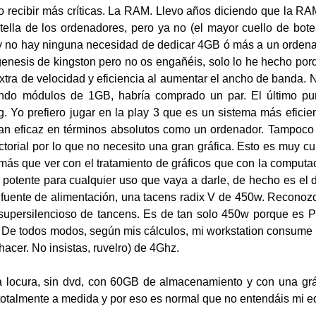
 recibir más críticas. La RAM. Llevo años diciendo que la RA
tella de los ordenadores, pero ya no (el mayor cuello de bote
 y no hay ninguna necesidad de dedicar 4GB ó más a un orden
enesis de kingston pero no os engañéis, solo lo he hecho po
xtra de velocidad y eficiencia al aumentar el ancho de banda. 
ando módulos de 1GB, habría comprado un par. El último punto
. Yo prefiero jugar en la play 3 que es un sistema más eficie
n eficaz en términos absolutos como un ordenador. Tampoco v
ctorial por lo que no necesito una gran gráfica. Esto es muy cu
 más que ver con el tratamiento de gráficos que con la computa
potente para cualquier uso que vaya a darle, de hecho es el 
a fuente de alimentación, una tacens radix V de 450w. Recono
 supersilencioso de tancens. Es de tan solo 450w porque es P
e todos modos, según mis cálculos, mi workstation consume 
acer. No insistas, ruvelro) de 4Ghz.
ca locura, sin dvd, con 60GB de almacenamiento y con una gr
totalmente a medida y por eso es normal que no entendáis mi eq