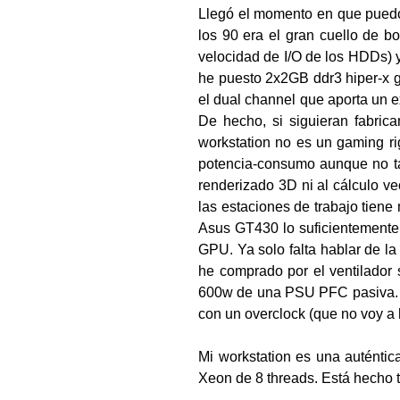
Llegó el momento en que puedo
los 90 era el gran cuello de bo
velocidad de I/O de los HDDs)
he puesto 2x2GB ddr3 hiper-x g
el dual channel que aporta un e
De hecho, si siguieran fabric
workstation no es un gaming rig
potencia-consumo aunque no ta
renderizado 3D ni al cálculo ve
las estaciones de trabajo tiene
Asus GT430 lo suficientemente 
GPU. Ya solo falta hablar de l
he comprado por el ventilador
600w de una PSU PFC pasiva. D
con un overclock (que no voy a h
Mi workstation es una auténti
Xeon de 8 threads. Está hecho 