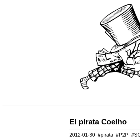
El pirata Coelho
2012-01-30
#
pirata
#
P2P
#
S