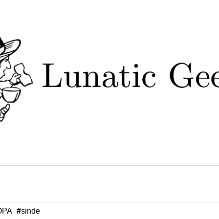
OPA
#
sinde