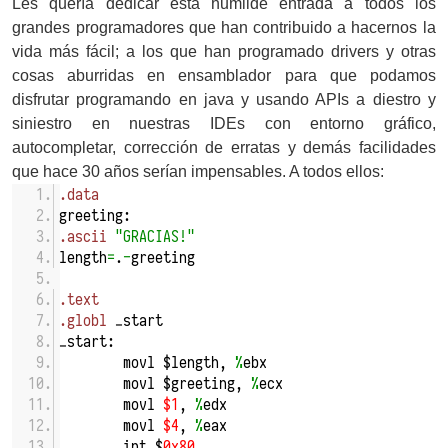
Les quería dedicar esta humilde entrada a todos los
grandes programadores que han contribuido a hacernos la
vida más fácil; a los que han programado drivers y otras
cosas aburridas en ensamblador para que podamos
disfrutar programando en java y usando APIs a diestro y
siniestro en nuestras IDEs con entorno gráfico,
autocompletar, corrección de erratas y demás facilidades
que hace 30 años serían impensables. A todos ellos:
.data
greeting:
.ascii
"GRACIAS!"
length
=
.
-
greeting
.text
.globl
_start
_start:
movl $length,
%
ebx
movl $greeting,
%
ecx
movl
$1
,
%
edx
movl
$4
,
%
eax
int
$
0x80