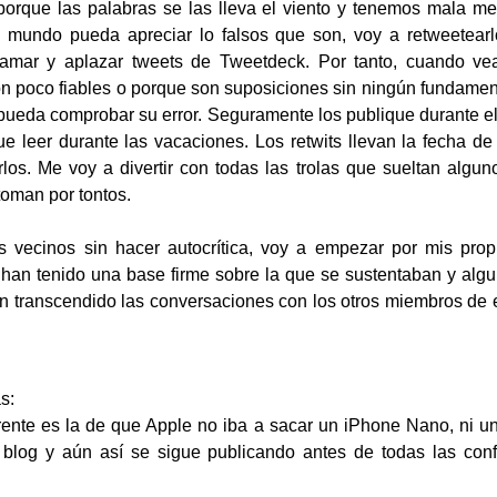
 porque las palabras se las lleva el viento y tenemos mala m
 mundo pueda apreciar lo falsos que son, voy a retweetearlos
ramar y aplazar tweets de Tweetdeck. Por tanto, cuando ve
on poco fiables o porque son suposiciones sin ningún fundament
 pueda comprobar su error. Seguramente los publique durante e
ue leer durante las vacaciones. Los retwits llevan la fecha de
os. Me voy a divertir con todas las trolas que sueltan algu
toman por tontos.
s vecinos sin hacer autocrítica, voy a empezar por mis pro
 han tenido una base firme sobre la que se sustentaban y algun
n transcendido las conversaciones con los otros miembros de es
s:
rente es la de que Apple no iba a sacar un iPhone Nano, ni un
blog y aún así se sigue publicando antes de todas las conf