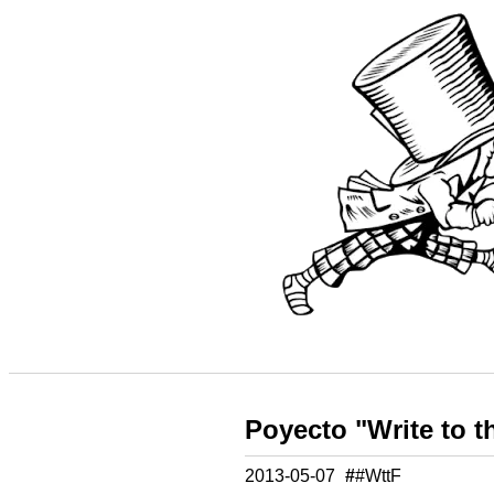
Poyecto "Write to t
2013-05-07
#
#WttF