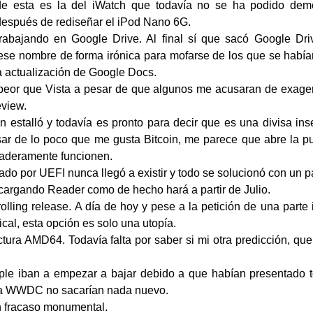
de esta es la del iWatch que todavía no se ha podido dem
espués de rediseñar el iPod Nano 6G.
rabajando en Google Drive. Al final sí que sacó Google Dri
ese nombre de forma irónica para mofarse de los que se había
a actualización de Google Docs.
eor que Vista a pesar de que algunos me acusaran de exager
eview.
n estalló y todavía es pronto para decir que es una divisa ins
esar de lo poco que me gusta Bitcoin, me parece que abre la pu
daderamente funcionen.
nado por UEFI nunca llegó a existir y todo se solucionó con un p
cargando Reader como de hecho hará a partir de Julio.
olling release. A día de hoy y pese a la petición de una parte
cal, esta opción es solo una utopía.
ctura AMD64. Todavía falta por saber si mi otra predicción, qu
le iban a empezar a bajar debido a que habían presentado t
la WWDC no sacarían nada nuevo.
un fracaso monumental.