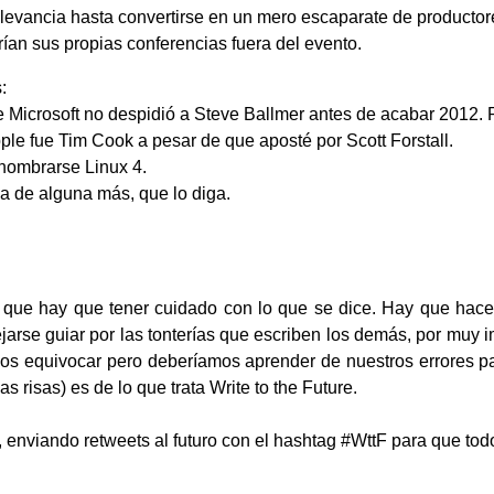
elevancia hasta convertirse en un mero escaparate de producto
ían sus propias conferencias fuera del evento.
:
e Microsoft no despidió a Steve Ballmer antes de acabar 2012. P
le fue Tim Cook a pesar de que aposté por Scott Forstall.
 nombrarse Linux 4.
a de alguna más, que lo diga.
s que hay que tener cuidado con lo que se dice. Hay que hac
ejarse guiar por las tonterías que escriben los demás, por muy 
os equivocar pero deberíamos aprender de nuestros errores pa
s risas) es de lo que trata Write to the Future.
, enviando retweets al futuro con el hashtag #WttF para que to