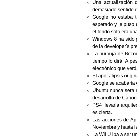
Una actualización 
demasiado sentido d
Google no estaba t
esperado y le puso 
el fondo solo era un
Windows 8 ha sido p
de la developer's pr
La burbuja de Bitcoi
tiempo lo dirá. A p
electrónico que ver
El apocalipsis origi
Google se acabaría 
Ubuntu nunca será r
desarrollo de Canoni
PS4 llevaría arquite
es cierta.
Las acciones de App
Noviembre y hasta 
La Wii U iba a ser 