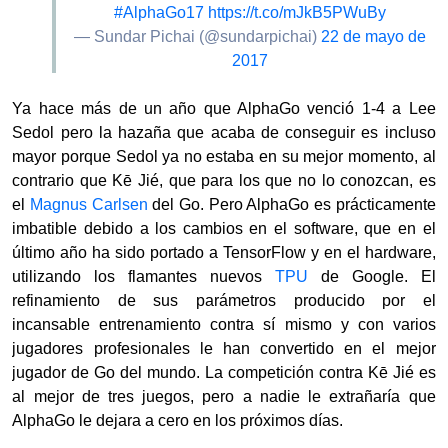
#AlphaGo17
https://t.co/mJkB5PWuBy
— Sundar Pichai (@sundarpichai)
22 de mayo de
2017
Ya hace más de un año que AlphaGo venció 1-4 a Lee
Sedol pero la hazaña que acaba de conseguir es incluso
mayor porque Sedol ya no estaba en su mejor momento, al
contrario que Kē Jié, que para los que no lo conozcan, es
el
Magnus Carlsen
del Go. Pero AlphaGo es prácticamente
imbatible debido a los cambios en el software, que en el
último año ha sido portado a TensorFlow y en el hardware,
utilizando los flamantes nuevos
TPU
de Google. El
refinamiento de sus parámetros producido por el
incansable entrenamiento contra sí mismo y con varios
jugadores profesionales le han convertido en el mejor
jugador de Go del mundo. La competición contra Kē Jié es
al mejor de tres juegos, pero a nadie le extrañaría que
AlphaGo le dejara a cero en los próximos días.