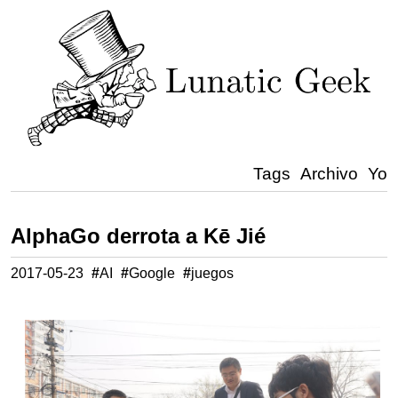
Tags
Archivo
Yo
AlphaGo derrota a Kē Jié
2017-05-23
#
AI
#
Google
#
juegos