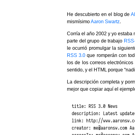
He descubierto en el blog de
A
mismísimo
Aaron Swartz
.
Corría el año 2002 y yo estaba
parte del grupo de trabajo
RSS
le ocurrió promulgar la siguien
RSS 3.0
que romperán con todo
los de los correos electrónicos
sentido, y el HTML porque “nad
La descripción completa y por
mejor que copiar aquí el ejempl
title: RSS 3.0 News

description: Latest update
link: http://www.aaronsw.c
creator: 
me@aaronsw.com
 Aa