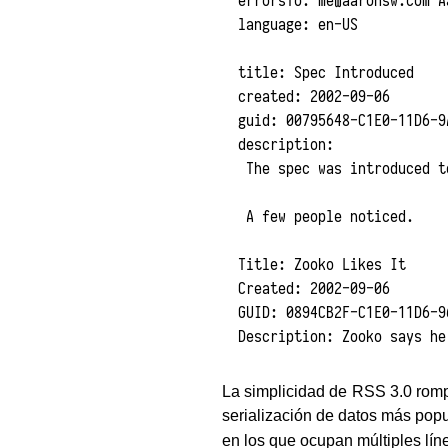
errorsTo: 
me@aaronsw.com
 A
language: en-US

title: Spec Introduced

created: 2002-09-06

guid: 00795648-C1E0-11D6-9
description: 

 The spec was introduced t
 A few people noticed.

Title: Zooko Likes It

Created: 2002-09-06

GUID: 0894CB2F-C1E0-11D6-9
La simplicidad de RSS 3.0 romp
serialización de datos más pop
en los que ocupan múltiples lí