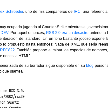
lex Schroeder
, uno de mis compañeros de
IRC
, una referencia
 muy ocupado jugando al Counter-Strike mientras el jovencísim
-DEV
. Por aquel entonces,
RSS 2.0 era un desastre
anterior a 
te iteración del standard. En un tono bastante jocoso expone la
 lo propuesto hasta entonces: Nada de XML, que sería reem
RFC822
. También propone eliminar los espacios de nombres
ie necesita HTML”.
menorizada de su borrador sigue disponible en su
blog
personal
o que plantea.
s on RSS 3.0.

om/2002/rss30

ron Swartz
