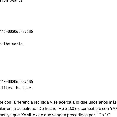
aron Swartz

AA6-003065F376B6

o the world.

649-003065F376B6

e con la herencia recibida y se acerca a lo que unos años más 
ular en la actualidad. De hecho, RSS 3.0 es compatible con Y
|
>
neas, ya que YAML exige que vengan precedidos por “
” o “
”.