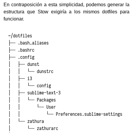
En contraposición a esta simplicidad, podemos generar la
estructura que Stow exigiría a los mismos dotfiles para
funcionar.
~/dotfiles

├── .bash_aliases

├── .bashrc

├── .config

│   ├── dunst

│   │   └── dunstrc

│   ├── i3

│   │   └── config

│   ├── sublime-text-3

│   │   └── Packages

│   │       └── User

│   │           └── Preferences.sublime-settings

│   └── zathura

│       └── zathurarc
