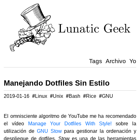
Tags
Archivo
Yo
Manejando Dotfiles Sin Estilo
2019-01-16
#
Linux
#
Unix
#
Bash
#
Rice
#
GNU
El omnisciente algoritmo de YouTube me ha recomendado
el vídeo
Manage Your Dotfiles With Style!
sobre la
utilización de
GNU Stow
para gestionar la ordenación y
despliegue de dotfiles. Stow es una de las herramientas