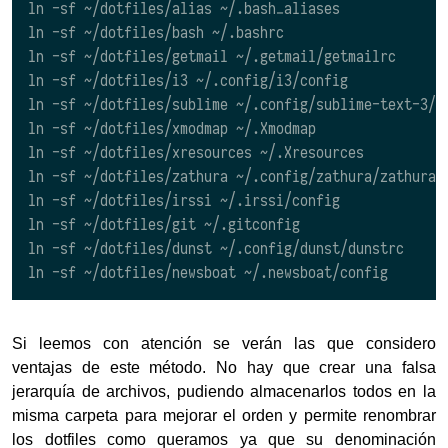
ln -sf ~/dotfiles/alias ~/.bash_aliases

ln -sf ~/dotfiles/bash ~/.bashrc

ln -sf ~/dotfiles/getmail ~/.getmail/getmailrc

ln -sf ~/dotfiles/i3 ~/.config/i3/config

ln -sf ~/dotfiles/sublime ~/.config/sublime-text-3/Pa
ln -sf ~/dotfiles/xmodmap ~/.Xmodmap

ln -sf ~/dotfiles/xresources ~/.Xresources

ln -sf ~/dotfiles/zathura ~/.config/zathura/zathurarc
ln -sf ~/dotfiles/irssi ~/.irssi/config

ln -sf ~/dotfiles/git ~/.gitconfig

ln -sf ~/dotfiles/dunst ~/.config/dunst/dunstrc

Si leemos con atención se verán las que considero
ventajas de este método. No hay que crear una falsa
jerarquía de archivos, pudiendo almacenarlos todos en la
misma carpeta para mejorar el orden y permite renombrar
los dotfiles como queramos ya que su denominación