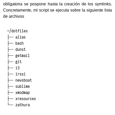
obligatoria se pospone hasta la creación de los symlinks.
Concretamente, mi script se ejecuta sobre la siguiente lista
de archivos
~/dotfiles

├── alias

├── bash

├── dunst

├── getmail

├── git

├── i3

├── irssi

├── newsboat

├── sublime

├── xmodmap

├── xresources
