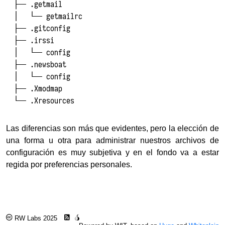
├── .getmail

│   └── getmailrc

├── .gitconfig

├── .irssi

│   └── config

├── .newsboat

│   └── config

├── .Xmodmap

Las diferencias son más que evidentes, pero la elección de
una forma u otra para administrar nuestros archivos de
configuración es muy subjetiva y en el fondo va a estar
regida por preferencias personales.
RW Labs 2025