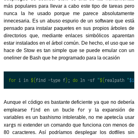
más populares para llevar a cabo este tipo de tareas pero
nunca la he usado porque me parece absolutamente
innecesaria. Es un abuso espurio de un software que está
pensado para instalar paquetes en sus propios árboles de
directorios que, mediante enlaces simbólicos aparentan
estar instalados en el árbol común. De hecho, el uso que se
hace de Stow es tan simple que se puede emular con un
oneliner de Bash que he programado para la ocasión
for
 i in 
$(
find -type f
)
;
do
 ln -sf 
"
$(
realpath 
"
$i
"
Aunque el código es bastante deficiente ya que no debería
find
for
emplearse
en un bucle
y la expansión de
variables es un bashismo intolerable, no me apetecía usar
xargs
ni extender un comando que funciona con menos de
80 caracteres. Así podríamos desplegar los dotfiles sin