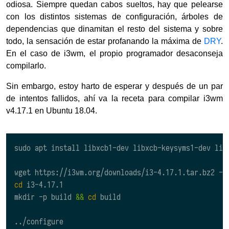
odiosa. Siempre quedan cabos sueltos, hay que pelearse
con los distintos sistemas de configuración, árboles de
dependencias que dinamitan el resto del sistema y sobre
todo, la sensación de estar profanando la máxima de
DRY
.
En el caso de i3wm, el propio programador desaconseja
compilarlo.
Sin embargo, estoy harto de esperar y después de un par
de intentos fallidos, ahí va la receta para compilar i3wm
v4.17.1 en Ubuntu 18.04.
sudo apt install libxcb1-dev libxcb-keysyms1-dev lib
wget https://i3wm.org/downloads/i3-4.17.1.tar.bz2 -O
cd
 i3-4.17.1

mkdir -p build 
&&
cd
 build

../configure
