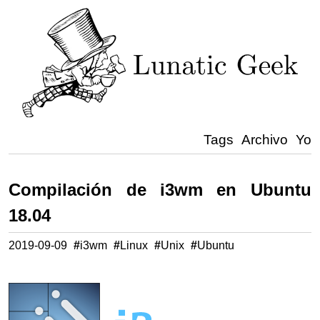
Tags
Archivo
Yo
Compilación de i3wm en Ubuntu
18.04
2019-09-09
#
i3wm
#
Linux
#
Unix
#
Ubuntu