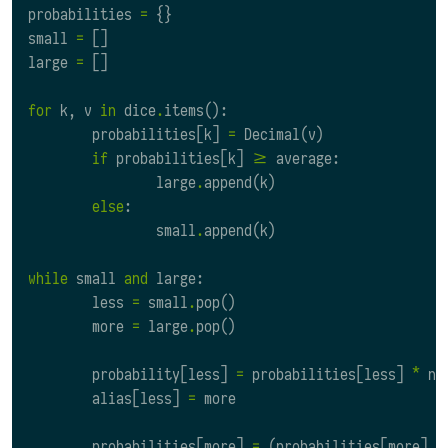
probabilities
=
{}
small
=
[]
large
=
[]
for
k
,
v
in
dice
.
items
():
probabilities
[
k
]
=
Decimal
(
v
)
if
probabilities
[
k
]
>=
average
:
large
.
append
(
k
)
else
:
small
.
append
(
k
)
while
small
and
large
:
less
=
small
.
pop
()
more
=
large
.
pop
()
probability
[
less
]
=
probabilities
[
less
]
*
n
alias
[
less
]
=
more
probabilities
[
more
]
=
(
probabilities
[
more
]
+