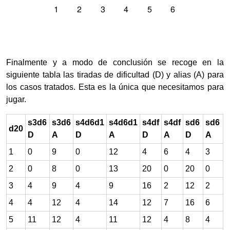
Finalmente y a modo de conclusión se recoge en la
siguiente tabla las tiradas de dificultad (D) y alias (A) para
los casos tratados. Esta es la única que necesitamos para
jugar.
s3d6
s3d6
s4d6d1
s4d6d1
s4df
s4df
sd6
sd6
d20
D
A
D
A
D
A
D
A
1
0
9
0
12
4
6
4
3
2
0
8
0
13
20
0
20
0
3
4
9
4
9
16
2
12
2
4
4
12
4
14
12
7
16
6
5
11
12
4
11
12
4
8
4