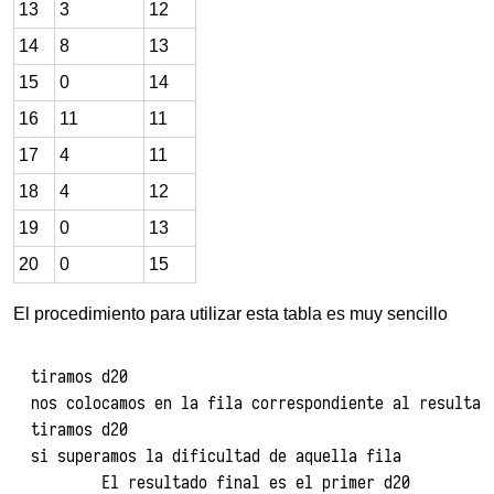
13
3
12
14
8
13
15
0
14
16
11
11
17
4
11
18
4
12
19
0
13
20
0
15
El procedimiento para utilizar esta tabla es muy sencillo
tiramos d20

nos colocamos en la fila correspondiente al resultado
tiramos d20

si superamos la dificultad de aquella fila

	El resultado final es el primer d20
