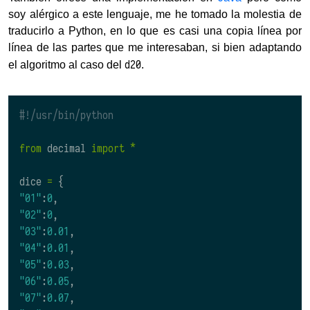
soy alérgico a este lenguaje, me he tomado la molestia de
traducirlo a Python, en lo que es casi una copia línea por
línea de las partes que me interesaban, si bien adaptando
d20
el algoritmo al caso del
.
#!/usr/bin/python
from
decimal
import
*
dice
=
{
"01"
:
0
,
"02"
:
0
,
"03"
:
0.01
,
"04"
:
0.01
,
"05"
:
0.03
,
"06"
:
0.05
,
"07"
:
0.07
,