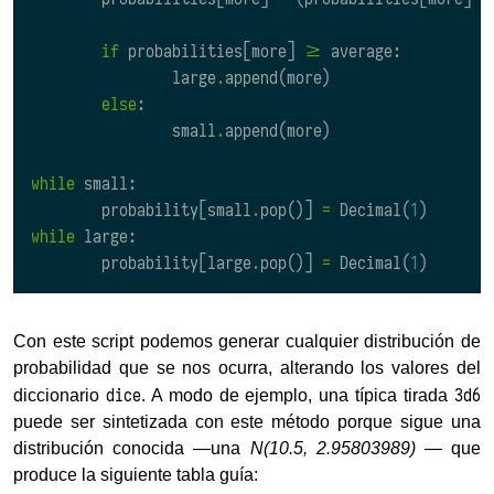
if
probabilities
[
more
]
>=
average
:
large
.
append
(
more
)
else
:
small
.
append
(
more
)
while
small
:
probability
[
small
.
pop
()]
=
Decimal
(
1
)
while
large
:
probability
[
large
.
pop
()]
=
Decimal
(
1
)
Con este script podemos generar cualquier distribución de
probabilidad que se nos ocurra, alterando los valores del
dice
3d6
diccionario
. A modo de ejemplo, una típica tirada
puede ser sintetizada con este método porque sigue una
distribución conocida —una
N(10.5, 2.95803989)
— que
produce la siguiente tabla guía: